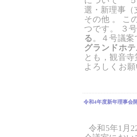
について ５
選・新理事（
その他 。 
つです。 ３
る
。４号議案
グランドホテ
とも，観音寺
よろしくお願
令和4年度新年理事会
令和5年1月