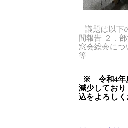
議題は以下
間報告 ２．
窓会総会につ
等
※ 令和4
減少しており
込をよろしく